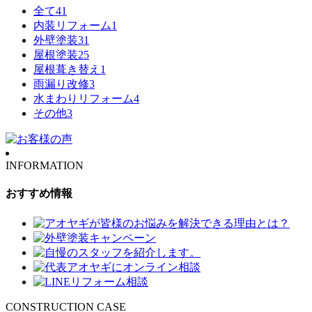
全て
41
内装リフォーム
1
外壁塗装
31
屋根塗装
25
屋根葺き替え
1
雨漏り改修
3
水まわりリフォーム
4
その他
3
INFORMATION
おすすめ情報
CONSTRUCTION CASE