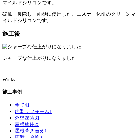
破風・鼻隠し・雨樋に使用した、エスケー化研のクリーンマ
イルドシリコンです。
施工後
シャープな仕上がりになりました。
Works
施工事例
全て
41
内装リフォーム
1
外壁塗装
31
屋根塗装
25
屋根葺き替え
1
雨漏り改修
3