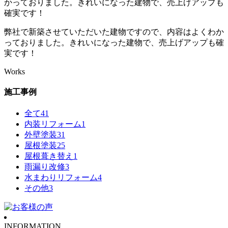
弊社で新築させていただいた建物ですので、内容はよくわか
っておりました。きれいになった建物で、売上げアップも確
実です！
Works
施工事例
全て
41
内装リフォーム
1
外壁塗装
31
屋根塗装
25
屋根葺き替え
1
雨漏り改修
3
水まわりリフォーム
4
その他
3
INFORMATION