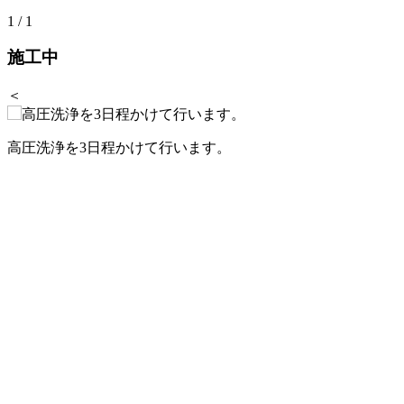
1
/
1
施工中
＜
高圧洗浄を3日程かけて行います。