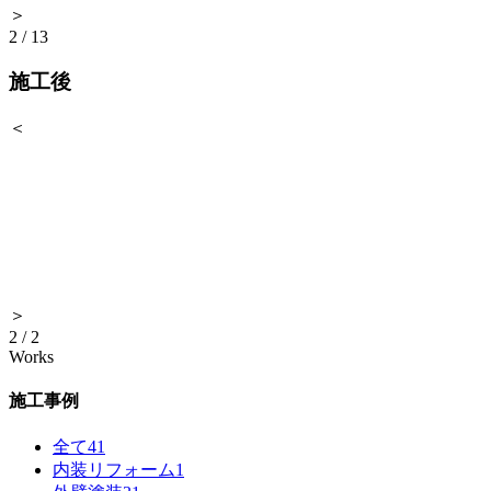
＞
2
/
13
施工後
＜
＞
2
/
2
Works
施工事例
全て
41
内装リフォーム
1