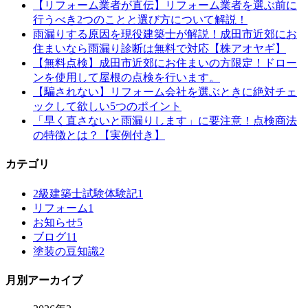
【リフォーム業者が直伝】リフォーム業者を選ぶ前に
行うべき2つのことと選び方について解説！
雨漏りする原因を現役建築士が解説！成田市近郊にお
住まいなら雨漏り診断は無料で対応【株アオヤギ】
【無料点検】成田市近郊にお住まいの方限定！ドロー
ンを使用して屋根の点検を行います。
【騙されない】リフォーム会社を選ぶときに絶対チェ
ックして欲しい5つのポイント
「早く直さないと雨漏りします」に要注意！点検商法
の特徴とは？【実例付き】
カテゴリ
2級建築士試験体験記
1
リフォーム
1
お知らせ
5
ブログ
11
塗装の豆知識
2
月別アーカイブ