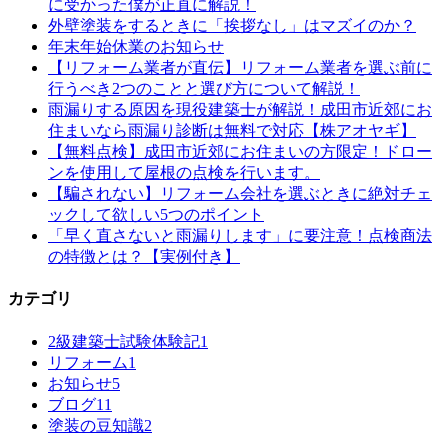
に受かった僕が正直に解説！
外壁塗装をするときに「挨拶なし」はマズイのか？
年末年始休業のお知らせ
【リフォーム業者が直伝】リフォーム業者を選ぶ前に
行うべき2つのことと選び方について解説！
雨漏りする原因を現役建築士が解説！成田市近郊にお
住まいなら雨漏り診断は無料で対応【株アオヤギ】
【無料点検】成田市近郊にお住まいの方限定！ドロー
ンを使用して屋根の点検を行います。
【騙されない】リフォーム会社を選ぶときに絶対チェ
ックして欲しい5つのポイント
「早く直さないと雨漏りします」に要注意！点検商法
の特徴とは？【実例付き】
カテゴリ
2級建築士試験体験記
1
リフォーム
1
お知らせ
5
ブログ
11
塗装の豆知識
2