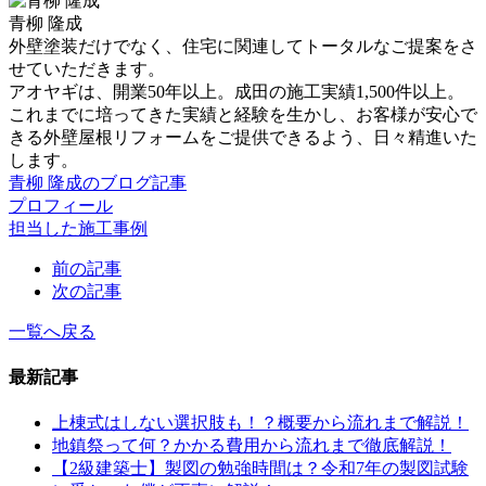
青柳 隆成
外壁塗装だけでなく、住宅に関連してトータルなご提案をさ
せていただきます。
アオヤギは、開業50年以上。成田の施工実績1,500件以上。
これまでに培ってきた実績と経験を生かし、お客様が安心で
きる外壁屋根リフォームをご提供できるよう、日々精進いた
します。
青柳 隆成のブログ記事
プロフィール
担当した施工事例
前の記事
次の記事
一覧へ戻る
最新記事
上棟式はしない選択肢も！？概要から流れまで解説！
地鎮祭って何？かかる費用から流れまで徹底解説！
【2級建築士】製図の勉強時間は？令和7年の製図試験